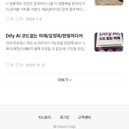
만 아니라 AI 역시 뉴타입에 비슷한 영향을 미치고 있다는
1/ 운좋게도 조만간 길벗에서 나올 의 샘플북을 받아서 미
생각이 들었다. 그래서 AI가 가져온 변화를 중심에 두고 올
리 읽어볼 기회를 가졌다. 제로클릭이란 검색 결과 페이지
드 타입과 뉴 타입의 특징을 비교하며 내가 무엇을 보완해
에서 세부적인 검색 결과 항목은 클릭하지 않고, AI에 의해
작성시간
0
0
2026. 1. 6.
야 할지를 생각하면서 읽었다. 여전히 유용한 내용이 많았
요약된 내용만으로 검색 행동을 종료하는 것을 말한다. 어
다. 이 책의 내..
느 순간부터 AI 요약만 보고, 페이지 아래에 표시되는 이른
바 블루 링크를 클릭하지 않는 내 모습을 자각하게 되었다.
Dify AI 코드없는 미래/김정욱/한빛미디어
그러면서 다른 분들도 비슷한 형태로 사용하지 않을까 하
글 내용
사내 프로세스 혁신 도구로서의 가능성을 점검해 보다. 1/
는 생각에 걱정이 생겼다. 검색 최적화를 공부할 때 '검색되
꽤 오래전(이래봤자 올해 초였을 것 같은데) 지인들 모임에
지 않으면 세상에 존재하지 않는 것'이라는, 조금은 과격한
서 Dify.AI 에 대한 이야기를 나눴다. 당시만 해도 '디파
문장을 본 적이 있다. 같은 맥락에서 AI에 의해 요약된 검색
이'라고 하면 탈중앙화 금융을 일컫는 DeFi가 먼저 떠오르
결과에 우리가 만든 서비스나 제품이 포함되지 않는다면
작성시간
0
0
2025. 12. 21.
던 시절이다. 지금도 크게 다르지 않다. 이런 현실 속에서도
어떡하지 라는 두려움때문이다. 2/ 흔히 AI라 불리는 LLM
LLM이 현업 프로세스 혁신의 영역으로 점점 가까이 다가
은 두가지 행..
오면서 드디어 우리나라에서도 Dify를 다루는 책이 나왔
더보기
다. 나 역시 슬쩍슬쩍 곁눈질하던 터라, 이번 기회에 책을
읽으면서 Dify의 지향점과 현재 상태를 점검해 보고 싶었
다. 2/ 는 번역서가 아니라 국내 엔지니어가 집필한 책이다.
국내에서 Dify에 관한 책을 누가 적을 수 있을까 했는데, 김
정욱 저자님은 태디노트님과 함께 국내 AI 도입의 최전선
에서 ..
의안내
티스토리
로그인
고객센터
© Daum Corp.