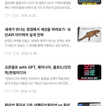
근의 나는 당연히 리더는 되어야 하고, 리더가 가져야 하는
골든래빗 출판사의 시리즈 중 클로드 MCP 커넥터 활용법
품격, 덕목을 연습해야 하는 것 같다고 말했다. 그러면서 이
책이 이번에 활용 사례가 몇 가지 추가되어 업데이트되었
책을 권했다. 조직과 사업의 성공을 위해 바쁘게 뛰는 모습
다길래 읽어보았다. 이 책은 개발자나 엔지니어가 아니라
작성시간
1
0
2026. 6. 22.
이 리더하면 떠..
일반 사용자를 대상으로 적힌 MCP 활용서이다. 이 책에서
는 어떤 방식으로 MCP 사용법을 알려주는지 궁금했다. 이
책의 주 독자는 개발자가 아니다. MCP 서버를 직접 만들
세계가 만나는 접점에서 세상을 바라보기- 모
어 본 입장에서 전체적인 내용은 어렵지 않았기에 앉은 자
던API 아키텍처 설계 전략
리에서 빠르게 읽을 수 있었다. 그럼에도 불구하고 이 활용
글 내용
서를 읽은 이유는 분명했다. AI 시대에 기술 자체도 중요하
관점은 세계를 만들고, 세계와 세계가 만나는 곳에는 경계
지만, 그 기술을 어떻게 활용해서 어떤 가치를 만들어내느
가 생긴다. 정보는 그 경계를 통해 이동하고, 많은 동작은
냐가 더 중요해지고 있기 때문이다. AI를 잘 쓴다고 소문난
바로 그 접점에서 일어난다. 그 세계가 우리가 만든 세계였
작성시간
0
0
2026. 5. 28.
사람들을 찾아가 그들이 어떻게 활용하는가를 지켜보곤 하
던 때도 있고, 전혀 알지 못했던 세계를 만나게 되는 때도
는데, 앉은자리에서 여러 활용..
있었다. 개발자들은 이렇게 살아 움직이는 경계를 API라고
부른다. 이번에 읽은 책, 책만 출판사에서 나온 을 읽은 후
오픈클로 with GPT, 제미나이, 클로드/강민
처음 머리에 떠오른 생각이다. 책의 원제는 Mastering A
혁/한빛미디어
PI architecture인데, 제목처럼 API를 중심에 두고, 개발
글 내용
자(생산자/소비자)의 관점, 인프라 엔지니어의 관점, 운영
"한빛미디어 서평단 리뷰어다> 활동을 위해서 책을 협찬
의 관점, 보안의 관점, 아키텍처의 관점으로 나눠서 이야기
받아 작성된 서평입니다." 개인의 일상사에 AI 에이전트 바
를 풀고 있다. 자신의 주된 역할을 중점적으로 읽되, 다른
람을 일으킨 오픈클로. 올해 1월말에 SNS나 인플루언서들
작성시간
1
0
2026. 4. 20.
역할의 이야기를 훑어가면서 다른 입장도 이해할 수 있는 ..
을 통해 엄청난 바이럴을 일으키더니, 이 사용법을 다룬 책
이 나왔다. 알려진지 얼마 지나지 않았는데도 한빛 말고도
몇 군데 출판사에서 관련 실습서가 출간되었다. 참 빠른 대
파이썬 중급서 2권: 이펙티브파이썬 vs 파이