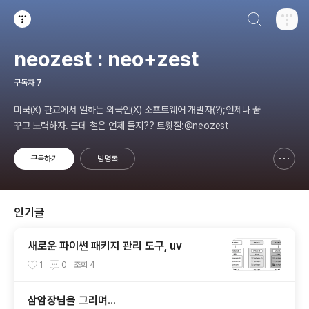
검색하기
티스토리
neozest : neo+zest
구독자
7
미국(X) 판교에서 일하는 외국인(X) 소프트웨어 개발자(?);언제나 꿈
꾸고 노력하자. 근데 철은 언제 들지?? 트윗질:@neozest
구독하기
방명록
신고하기 레이어
열기
인기글
새로운 파이썬 패키지 관리 도구, uv
1
0
조회
4
삼암장님을 그리며...