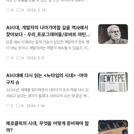
반년 넘게 클로드 코드 MAX 200 플랜을 사용했던지라 C
라면 큰 도움을 받을 수 있는, 잘 쓰인 책이다.무엇보다 인
C는 익숙한 편인데, 나머지 두 도구는 CC에 대한 이해를
상적인 점은 저자가 실제 현장을 경험한 사람이라는 사실
작성시간
0
0
2026. 2. 13.
기반으로 그럭저럭 사용하는 수준이라 생각했다. 최근 카
이다. AI 업계에는 과장된 이력이나 피상적인 지식으로 이
카오에서 구입..
야기하는 경우도 적지 않은데, 이 책은 다르다. 실제 프로젝
트를 수행해 본 사람만이 경험을 바탕으로 풀어낼 수 있는
AI시대, 개발자의 나아가야할 길을 역사에서
내용이라는 점이 곳곳에서 느껴진다.프로젝트의 시작부터
찾아보다 - 우리,프로그래머들/로버트 마틴/
종료까지, 이른바 E2E 전 과정을 단계별로 다루고 있어 전
글 내용
길벗
체 흐름을 조망하기에 좋다. 특히 각 단계를 따라가다 보니
요즘 대AI 시대라는 말에 가슴이 답답한 개발자가 한두 명
내가 부족한 부분이 무엇인지 자연스럽게 드러났다는 점이
이 아닐 것이다. 개발자라는 역할이 계속될 수 있을지, 지금
의미 있었다. 개인적으로는 AI 프로젝트 산출물의 평가를
익히고 있는 기술이 미래에도 의미가 있을지 불안하다. 이
작성시간
0
0
2026. 2. 9.
다룬 13~15장을 읽으며, 내 이해와 고민이 부족한 부분이
런 격동의 시기에 대체 무엇을 어떻게 해야 하는가에 대해
예전보다 분명해졌다.풍부..
답하는 책이 나왔다. 클린 코드로 유명한 엉클밥 아저씨(엉
클이 아저씨라는 뜻이니 역전 같은 느낌을 주는 표현이구
AI시대에 다시 읽는 <뉴타입의 시대> -야마
나)의 신간 에서는 미래에 대한 정답 대신, 거꾸로 과거를
구치 슈
깊이 파고들면서 그 답을 찾는다. 첫 페이지를 펼쳤던 때가
글 내용
1월 28일이니, 대략 10일동안 출퇴근길에 재미있게 읽었
2026년, 새해를 맞이하면서 야마구치 슈의 책을 다시 읽
다. 이 책은 한마디로 IT, 특히 소프트웨어 개발의 역사를
어보고 싶다는 생각이 들었다. 야마구치 슈는 와 같은 책을
정리한 책이다. 1부에서는 우리 같은 개발자들이 어떤 정체
쓴 경영 컨설턴트이다. 경영 철학이나 경영 이론을 쉽게 풀
작성시간
2
0
2026. 1. 16.
성을 가지고 있는지 이야기하고, 2부에서는 거장들의 일화
어내는 작가라 생각한다. 다시 꺼내서 읽은 책은 이다. 201
를 통해 소프트웨어가..
9년에 출간된 책이니, 코로나가 한창 기승을 부릴 때 쓰인
책이다. 미래 예측이 어려워지고, 전세계적으로 재택/원격
제로클릭의 시대, 무엇을 어떻게 준비해야 할
근무가 확산되던 때 미래에 대한 모습을 조망한 책이었다.
까?
그런데 이번에 다시 읽으면서 흥미로웠던 점은 코로나 뿐
글 내용