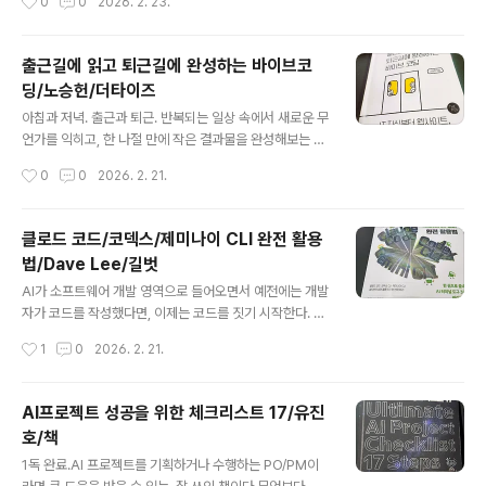
0
0
2026. 2. 23.
게 도태된다. 흥미로운 부분은 경영을 관찰 능력(Observ
하고 있고, 이와 관련된 코드를 직접 작성해서 사용하기도
ability)과..
한다. 사용하면서 큰 불만은 없었지만, 한편으로는 '프롬프
트 엔지니어링', '컨텍스트 엔지니어링' 같은 용어들이 계속
출근길에 읽고 퇴근길에 완성하는 바이브코
등장하는 것이 마음에 걸렸다. 본질적으로 무엇이 다른 것
딩/노승헌/더타이즈
인지, 또 하나의 마케팅용 유행어인지가 궁금했다. 그 의문
글 내용
에서 이 책을 펼쳤다. 이 책에서 프롬프트 엔지니어링은 AI
아침과 저녁. 출근과 퇴근. 반복되는 일상 속에서 새로운 무
에게 질문을 잘하는 법이고, 컨텍스트 엔지니어링은 AI에
언가를 익히고, 한 나절 만에 작은 결과물을 완성해보는 경
게 풍부한 자료를 쥐여주는 법이라 설명한다. 나는 컨텍스
험. 이 책의 제목을 처음 보았을 때 떠오른 이미지다. 그리
작성시간
0
0
2026. 2. 21.
트 엔지니어링이란 특별한 기술이라기 보다는 AI를 이용하
고 책을 다 읽은 지금도 그 인상은 크게 다르지 않다. 이 책
여 원하는 결과를 얻어내기..
은 AI를 이용하여 무언가를 빠르게 만들수 있도록 도와주
는 책이라기 보다는, 처음 마주하는 기술의 장벽을 낮춰 쉽
클로드 코드/코덱스/제미나이 CLI 완전 활용
게 진입할 수 있도록 도와주는 책에 가깝다. 코딩이라는 단
법/Dave Lee/길벗
어가 주는 부담감을 AI라는 도구를 통해 한 단계 완화시켜
글 내용
준다. 그래서 이 책은 나처럼 개발자를 위한 전문 서적이라
AI가 소프트웨어 개발 영역으로 들어오면서 예전에는 개발
기 보다는 프로그래밍이라는 개념을 이해하고 싶은 사람들
자가 코드를 작성했다면, 이제는 코드를 짓기 시작한다. 그
을 위한 안내서에 가깝다. 책 제목에 '코딩'이라는 단어가
동안 개발자의 역할 중 직접 타이핑을 하던 행위는 어느새
작성시간
1
0
2026. 2. 21.
들어 있지만, 책의 주된 내용은 AI를 매개로 하여, 프로그래
AI를 활용하여 코드가 생산되도록 바뀌고 있고, 개발자는
밍이라는 세계가..
이렇게 생겨난 여유 시간을 구조를 설계하고 조합하는데
더 많이 쓸 수 있게 되었다. 현재 코딩 에이전트 내지 코딩
AI프로젝트 성공을 위한 체크리스트 17/유진
AI를 적극적으로 업무에 활용하려 한다면 결국 선택지는 3
호/책
개 - 앤트로픽이 만든 클로드 코드(이하 CC), OpenAI가
글 내용
만든 코덱스, 구글이 만든 제미나이 - 중 하나가 된다. 나는
1독 완료.AI 프로젝트를 기획하거나 수행하는 PO/PM이