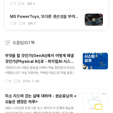
1
0
조회
3
MS PowerToys, 또다른 생산성을 부여합
니다.
0
0
조회
3
0.잡담/0.1 책
분류 전체보기
주요 글 목록
무엇을 할 것인가(GenAI)에서 어떻게 해낼
것인가(Physical AI)로 - 피지컬AI 시스템
글 내용
설계/한빛미디어
"한빛미디어 서평단 활동을 위해서 책을 협찬받아 작성된
서평입니다." 사실 처음에는 가벼운 마음으로 책을 들었다.
매달 한권씩 한빛미디어의 책을 읽고 출판사에 리뷰를 남
작성시간
0
0
2026. 7. 28.
길 수 있는 한빛리뷰어 프로그램에 참여하고 있는데, 이번
달 책을 선택해야 할 시점에서 약간의 근자감으로 책을 골
랐다. 돌이켜 보면 LLM이 뭔지 GenAI가 뭔지 열심히 공
미소 지으며 걷는 삶에 대하여 - 권순표님의 <
부하면서 써보았으니, 이제는 실제 세계로 AI가 적용되는
오늘은 괜찮은 하루>
피지컬 AI가 Next Thing이 아닐까 하는 생각이 들었고
글 내용
(그래서 산 주식은 음음음...), LLM과 접근방식이 비슷하지
MBC 시사간판 프로그램 '뉴스 하이킥'의 진행자 권순표