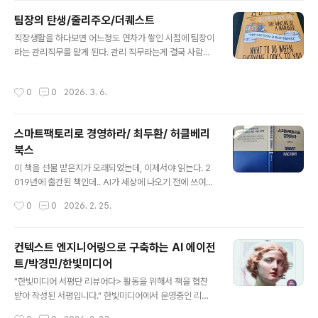
것 같았지만, 막상 읽기 시작하니 책장이 쉽게 넘어가지 않
팀장의 탄생/줄리주오/더퀘스트
았다. 책의 내용이 어렵기 때문이라기보다는, 문장 하나하
글 내용
직장생활을 하다보면 어느정도 연차가 쌓인 시점에 팀장이
나가 개발자로서의 나를 되돌아보게 만들었기 때문이다.
라는 관리직무를 맡게 된다. 관리 직무라는게 결국 사람을
읽는 내내 떠올랐던 책은 역시 저자의 전작 《실용주의 프로
대하는 일이다 보니 생각보다 훨씬 어렵고 신경 쓸 일도 많
그래머》였다. 그 책이 개발자의 태도와 사고방식을 이야기
다. 그런데 대부분의 조직은 연차가 쌓이면 관리 역할도 자
했다면, 이 책은 그 연장선에서 '단순함(Simplicity)'이라
작성시간
0
0
2026. 3. 6.
연스럽게 해낼 것이라 기대하면서 팀장 직무를 맡긴다. 정
는 관점으로 소프트웨어 개발을 다시 바라보게 만든다...
작 관리에 대한 교육은 특별히 없다. (물론 큰 조직에서는
팀장 보임과 함께 팀장 직무 교육을 진행하기도 했다.) 최근
스마트팩토리로 경영하라/ 최두환/ 허클베리
읽은 '팀장의 조건'은 밑줄을 많이 그어가면서 격한 공감과
북스
함께 읽어나갔다. 처음에는 부제인 '실리콘밸리 팀장 수
글 내용
업'에서 조금 거부감을 가졌다. 나는 현장에서 팀장인 동료
이 책을 선물 받은지가 오래되었는데, 이제서야 읽는다. 2
들을 가이드해야 하고, 동시에 조금 더 큰 규모의 조직을 관
019년에 출간된 책인데.. AI가 세상에 나오기 전에 쓰여진
리해야 하는 입장이기 때문에, 과연 실리콘밸리라는 특수
글이라 현 상황의 AI와 제조AI, 또는 피지컬 AI의 상황을
작성시간
0
0
2026. 2. 25.
한(?) 환경에서 나온 ..
함께 고려해서 읽었더니 더 재미있게 읽었다. 2019년, 당
시 최두환 포스코 ICT 대표님이 정리한 스마트팩토리의 핵
심은 의외로 단순하다. 스마트팩토리는 IoT나 AI의 문제가
컨텍스트 엔지니어링으로 구축하는 AI 에이전
아니라 도메인 지식과 IT 지식의 융합 문제라는 점이다. 많
트/박경민/한빛미디어
은 기업이 자동화와 스마트화를 혼동한다면서, 설비를 연
글 내용
결하고 데이터를 모으면 스마트해진다고 걱정하신다. 그러
"한빛미디어 서평단 리뷰어다> 활동을 위해서 책을 협찬
나 이 책이 강조하는 메시지는 명확하다.- 어떤 산업이든
받아 작성된 서평입니다." 한빛미디어에서 운영중인 리뷰
소프트웨어와 데이터를 제대로 활용하지 못하면 자연스럽
어 프로그램을 통해 읽게된 책이다. 평소 AI를 업무에 활용
작성시간