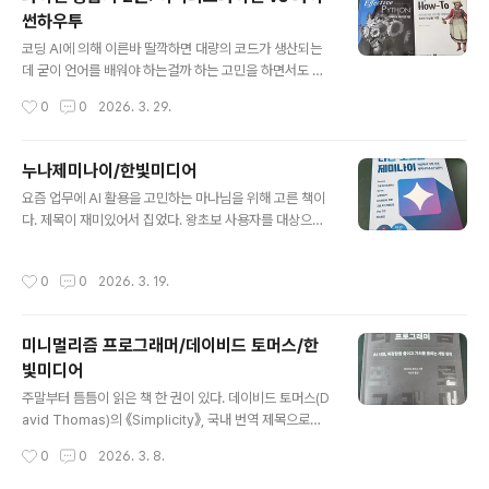
응이다. 이런걸 보면 오픈클로를 비롯한 개인 에이전트에
썬하우투
대한 세상의 높은 관심도를 알 수 있다. (업계 1인으로 참
글 내용
재미있으면서도 기술 확산 속도에서 FOMO를 느끼게 된
코딩 AI에 의해 이른바 딸깍하면 대량의 코드가 생산되는
다.) 오픈클로를 처음 접했을 때 기존 LLM 기반 AI 도구들
데 굳이 언어를 배워야 하는걸까 하는 고민을 하면서도 여
과 달리 개인의 워크플로에 깊숙하게 개입한다는 점에서
전히 코드를 읽고 쓰는 연습을 한다. 그 중에서도 내가 최근
작성시간
0
0
2026. 3. 29.
실험적이면서 재미있는 시도라는 생각도 들었지만 로컬 환
많이 사용하는 언어는 파이썬인데, 언어도 재미있고 서드
경 접근 권한과 자동 실..
파티 모듈도 풍부하기 때문이다. 그런데 파이썬을 어느 정
도 사용하느냐라는 질문을 받으면 내가 어느 정도로 잘 사
누나제미나이/한빛미디어
용하는가에 대해 궁금함을 가지게 된다. 그 와중에 내가 본
글 내용
요즘 업무에 AI 활용을 고민하는 마나님을 위해 고른 책이
파이썬 책 2권(이펙티브 파이썬과 파이썬 하우투)은 파이
다. 제목이 재미있어서 집었다. 왕초보 사용자를 대상으로
썬을 중급 수준에서 사용한다는 것이 어떤 의미인지를 알
아주아주 쉽고, 제미나이로 할 수 있는 작업은 어떤 것이 있
려준다. 과 는 기본적인 파이썬 문법을 다루는 책이 아니다.
는지 설명하고 있는 책이었다. 제미나이의 강점은 역시 구
기본 문법은 익힌 상태에서 모범사례를 통해 파이썬 다운
작성시간
0
0
2026. 3. 19.
글 다른 서비스와의 연동이었다. 나름 처음 사용하는 사람
코드를 작성하는 사례를 살펴본다. 의 경우 모범사례의 갯
들에게 써먹을 수 있는 프롬프트 키워드 몇개(클로즈업샷,
수도 판이 올라가면서 대폭 늘어..
바스트샷, 웨이스트샷, 니샷, 풀샷, 아이레벨 앵글, 하이 앵
미니멀리즘 프로그래머/데이비드 토머스/한
글, 로우 앵글)를 알려줘 마나님이 흥미를 가질 수 있었다.
빛미디어
믹스보드 사용법은 조금 왕초보에겐 어려운 내용. 1월 말에
글 내용
나온 이 책이 벌써 2쇄라니...다들 AI에 대한 관심이 어마어
주말부터 틈틈이 읽은 책 한 권이 있다. 데이비드 토머스(D
마 하구나. 저자분이 유명 유튜버라서 그런가???
avid Thomas)의 《Simplicity》, 국내 번역 제목으로는
《미니멀리즘프로그래머》다. 《실용주의 프로그래머(The
작성시간
0
0
2026. 3. 8.
Pragmatic Programmer)》 공동 저자로 잘 알려진 그
의 신작이다. 분량은 약 190쪽 정도라 금방 읽을 수 있을