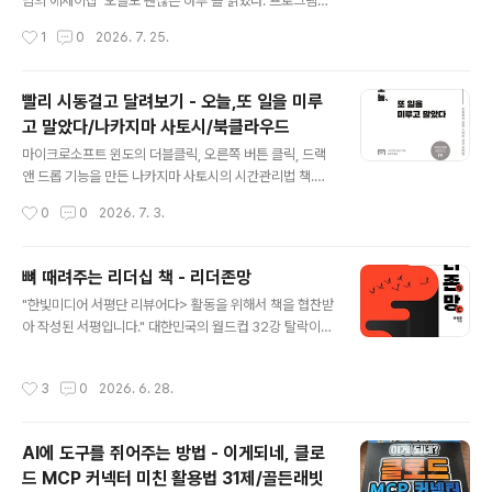
않을까 하는 생각에 좀 더 파보고 싶은 생각이 들었다. 결
님의 에세이집 '오늘도 괜찮은 하루'를 읽었다. 프로그램의
론? 이 책을 곧이어 두세번은 더 읽을 생각이다. 개론서나
질문으로만 대하던 순표형의 생각이 담긴 글에서 손석희
작성시간
1
0
2026. 7. 25.
입문서라고 생각했는데, 생각보다 무게감있다. 피지컬AI와
씨에게서 느껴지는 냉철함보다는 순표형만이 주는 삶에 대
LLM의 비슷..
한 담대한 유쾌함이 느껴지는 글들이었다. 책을 읽으면서
순표형이 명상으로 시작하는 루틴을 가지고 있다는 점에서
빨리 시동걸고 달려보기 - 오늘,또 일을 미루
놀랐고, 리더의 역할, 책 읽기, 언론과 사회에 대한 생각에
고 말았다/나카지마 사토시/북클라우드
서 많은 부분 공감했다. ' 모두가 조금씩 불편함을 참고, 서
글 내용
로가 조금씩 더 사람 대접을 받으며 살면 안 될까? '라는 구
마이크로소프트 윈도의 더블클릭, 오른쪽 버튼 클릭, 드랙
절이 가장 인상에 남는다. 책을 읽으면서 눈길이 닿았던 문
앤 드롭 기능을 만든 나카지마 사토시의 시간관리법 책.사
장들을 가볍게 옮겨 적어본다. 명상으로 시작하는 하루소
실 책을 읽기 전까지는 전혀 몰랐던 개발자인데, 띠지에 적
작성시간
0
0
2026. 7. 3.
음을 소거하면 본질에 대한 확신이 생기고, 해야 할 일을 거
힌 '전설의 프로그래머가 실천해온 최강의 시간 관리법'이
침없이 하게되는 느낌.. ..
라는 문구에 끌려 읽은 책이다. 제목만 보고 일이란 미뤄지
기 마련인가 하는 생각도 해보았지만, 그는 이 책을 통해 자
뼈 때려주는 리더십 책 - 리더존망
신만의 시간 관리법을 제시한다. 그가 제안하는 '로켓 스타
글 내용
"한빛미디어 서평단 리뷰어다> 활동을 위해서 책을 협찬받
트 시간 관리법'은 애자일과 그 맥락이 맞닿아 있다는 생각
아 작성된 서평입니다." 대한민국의 월드컵 32강 탈락이
이 들었다. 20-80 비율로, 업무의 초반(전체 기간의 20%
확정된 시점에 이 책을 다시 한번 읽어 본다. 이번 월드컵
기간)에 80%를 진척시키자는 제안은 결국 우리가 낯선 무
조별 예선이 끝나면서 최강의 전력을 갖춘 한국 축구 대표
언가를 시도할 때 프로토타입을 만들어 보면서 전체적인
작성시간
3
0
2026. 6. 28.
팀의 쓰디쓴 결과를 보여준 원인으로 홍명보 감독의 리더
업무의 범위, 난이도, 일정을 가늠해 보는 것이다.책을 읽으
십을 언급하는 글과 트윗들이 많다. 얼마전 예전 직장에서
면서 들었던 몇가지 생..
같이 일했던 후배가 내게 물었다. "꼭 리더가 되어야 하는
AI에 도구를 쥐어주는 방법 - 이게되네, 클로
건가요?" 예전 같으면 '뭐, 개인별로 성향이 다르니 굳이 싫
드 MCP 커넥터 미친 활용법 31제/골든래빗
다면 리더가 될 필요는 없지 않을까'라고 대답했겠지만, 최
글 내용