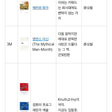
이라는 키워드
해커와 화가
는 AI시대에도
@오월
변하지 않는 가
치
다들 말하지만
맨먼스 미신
제대로 완독한
3M
(The Mythical
사람은 드물다
@오월
Man-Month)
는 그 책.
은빛탄환
Knuth교수님의
컴퓨터 프로그
역작.
래밍의 예술
지금도 집필중.