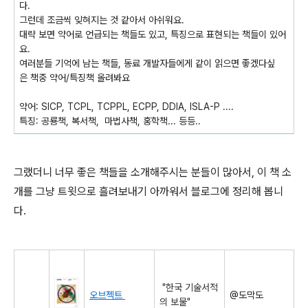
다.
그런데 조금씩 잊혀지는 것 같아서 아쉬워요.
대략 보면 약어로 언급되는 책들도 있고, 특징으로 표현되는 책들이 있어
요.
여러분들 기억에 남는 책들, 동료 개발자들에게 같이 읽으면 좋겠다싶
은 책중 약어/특징책 올려봐요
약어: SICP, TCPL, TCPPL, ECPP, DDIA, ISLA-P ....
특징: 공룡책, 복서책, 마법사책, 홍학책... 등등..
그랬더니 너무 좋은 책들을 소개해주시는 분들이 많아서, 이 책 소
개를 그냥 트윗으로 흘려보내기 아까워서 블로그에 정리해 봅니
다.
"한국 기술서적
오브젝트
@도막도
의 보물"