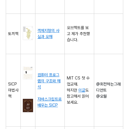
오브젝트를 보
객체지향의 사
토끼책
고 제가 추천했
실과 오해
습니다.
컴퓨터 프로그
MIT CS 첫 수
램의 구조와 해
SICP
업교재.
@회전하는그래
석
마법사
하지만
이글
도
디언트
책
참고해서 읽어
@오월
자바스크립트로
보세요.
배우는 SICP