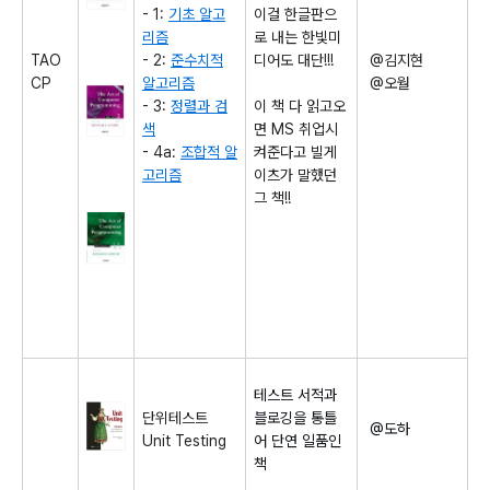
- 1:
기초 알고
이걸 한글판으
리즘
로 내는 한빛미
TAO
- 2:
준수치적
디어도 대단!!!
@김지현
CP
알고리즘
@오월
- 3:
정렬과 검
이 책 다 읽고오
색
면 MS 취업시
- 4a:
조합적 알
켜준다고 빌게
고리즘
이츠가 말했던
그 책!!
테스트 서적과
단위테스트
블로깅을 통틀
@도하
Unit Testing
어 단연 일품인
책