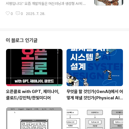
비트코인에 대한 낙관적, 긍정적 전망을 설파하다가 괜찮
서평입니다." 요즘 개발자들은 머신러닝과 생성형 AI에 대
은 책이 있다고 보내줬다. 비트코인에 관심이 없다보니 그
해 대부분 찍먹을 시도합니다. 하지만 지금껏 나온 많은 책
냥 책장에 넣어두었는데 이번 여름 휴가때 읽어보았다.이
0
0
2025. 7. 28.
들이 엄청난 수식들로 가득차 있습니다. 그래서 작심삼일
책은 코인 투자나 전망을 이야기하는 책이라기 보다는 화
이 되기 쉽죠. 개념 이해도 만만찮은데 수식까지.. 그런데
폐라는 관점에서 비트코인을 바라본다...
이 책은 매우 실용적인 관점을 잘 지키고 있는, 정말 개발자
를 위한 핸즈온 서적입니다.나중에 저자의 면면을 살펴보
니 허깅페이스 개발자들이 적은 책이네요. 역시 하수는 어
이 블로그 인기글
려운 걸 어렵게, 쉬운 걸 어렵고, 중수는 어려운 걸 어렵게
쉬운걸 쉽게, 상수는 어려운 것도 쉽게 풀어낸다고 하더
니... 트랜스포머 모델과 디퓨전 모델을 정말 쉽게(!-상대적
으로) 설명해 줍니다.생성형 AI라고 적혀 있지만, 트랜스포
머 모델과 디퓨젼 모델..
오픈클로 with GPT, 제미나이,
무엇을 할 것인가(GenAI)에서 어
클로드/강민혁/한빛미디어
떻게 해낼 것인가(Physical AI)
로 - 피지컬AI 시스템 설계/한빛
미디어