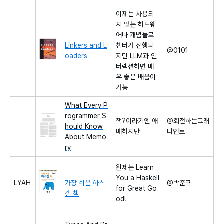
이제는 사용되
지 않는 하드웨
어나 개념들로
Linkers and L
챕터가 진행되
@0101
oaders
지만 LLM과 인
터랙션하면 매
우 좋은 배움이
가능
What Every P
rogrammer S
책?이라기엔 애
@회전하는그래
hould Know
매하지만
디언트
About Memo
ry
원제는 Learn
You a Haskell
LYAH
가장 쉬운 하스
@박준규
for Great Go
켈 책
od!