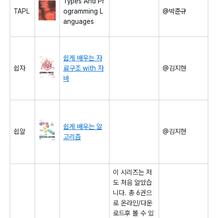
Types And Pr
TAPL
ogramming L
@박준규
anguages
쉽게 배우는 자
쉽자
료구조 with 자
@김지현
바
쉽게 배우는 알
쉽알
@김지현
고리즘
이 시리즈는 저
도 처음 알았습
니다. 총 6권으
로 온라인/다운
로드후 볼 수 있