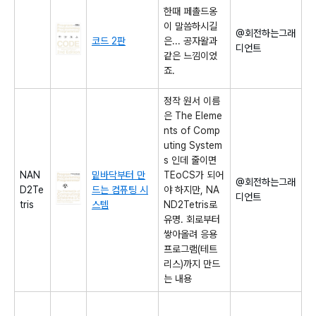
한때 페촐드옹
이 말씀하시길
@회전하는그래
코드 2판
은... 공자왈과
디언트
같은 느낌이었
죠.
정작 원서 이름
은 The Eleme
nts of Comp
uting System
s 인데 줄이면
NAN
밑바닥부터 만
TEoCS가 되어
@회전하는그래
D2Te
드는 컴퓨팅 시
야 하지만, NA
디언트
tris
스템
ND2Tetris로
유명. 회로부터
쌓아올려 응용
프로그램(테트
리스)까지 만드
는 내용