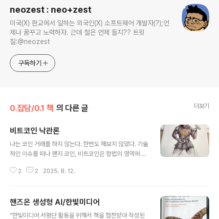
neozest : neo+zest
미국(X) 판교에서 일하는 외국인(X) 소프트웨어 개발자(?);언
제나 꿈꾸고 노력하자. 근데 철은 언제 들지?? 트윗
질:@neozest
구독하기
더보기
0.잡담/0.1 책
의 다른 글
비트코인 낙관론
글 내용
나는 코인 거래를 하지 않는다. 한번도 해보지 않았다. 기술
적인 이슈를 떠나 왠지 코인, 비트코인은 합법의 영역에 있
는 도박과 유사한 그 무언가로 느껴지기 때문이다. (사실 이
2
2
2025. 8. 12.
러한 태도는 소프트웨어 엔지니어로서는 좋지 않다고 생각
한다. 분산 원장 기술인 블록체인의 가능성을 보려면 코인
을 해보는 것도 괜찮겠다..라고 이성적으로 생각하지만, 신
핸즈온 생성형 AI/한빛미디어
기하게도 감성적으로 거부 반응이 있다.) 그런 와중에 대학
글 내용
선배인 H형을 오랜만에 만났는데 이런 저런 이야기 속에서
"한빛미디어 서평단 활동을 위해서 책을 협찬받아 작성된