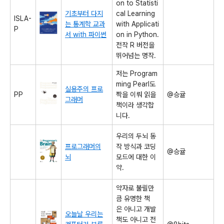
on to Statisti
기초부터 다지
cal Learning
ISLA-
는 통계학 교과
with Applicati
P
서 with 파이썬
on in Python.
전작 R 버전을
뛰어넘는 명작.
저는 Program
ming Pearl도
실용주의 프로
PP
짝을 이뤄 읽을
@승귤
그래머
책이라 생각합
니다.
우리의 두뇌 동
프로그래머의
작 방식과 코딩
@승귤
뇌
모드에 대한 이
약.
약자로 불릴만
큼 유명한 책
은 아니고 개발
오늘날 우리는
책도 아니고 전