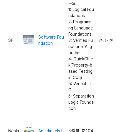
군요.
1: Logical Fou
ndations
2: Programmi
ng Language
Foundations
Software Fou
SF
3: Verified Fu
@김지현
ndation
nctional ALg
orithms
4: QuickChic
k(Property-b
ased Testing
in Coq)
5: Verifiable
C
6: Separation
Logic Founda
tion
Napki
An Infinitely L
수학책. 총 104