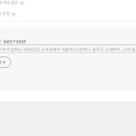
 요시다 겐코
(0)
책 추천
(0)
 : neo+zest
교에서 일하는 외국인(X) 소프트웨어 개발자(?);언제나 꿈꾸고 노력하자. 근데 철은 
기