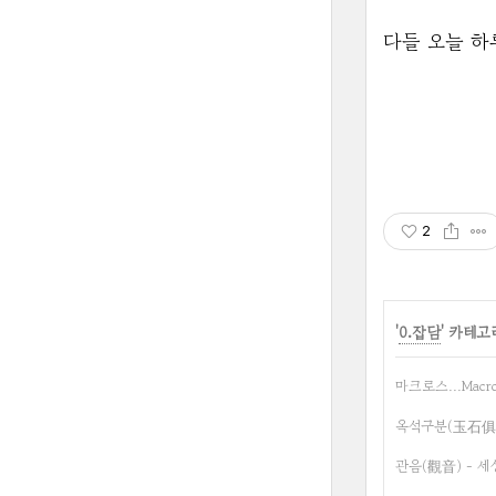
다들 오늘 하
2
'
0.잡담
' 카테고
마크로스...Macr
옥석구분(玉石俱焚
관음(觀音) - 세