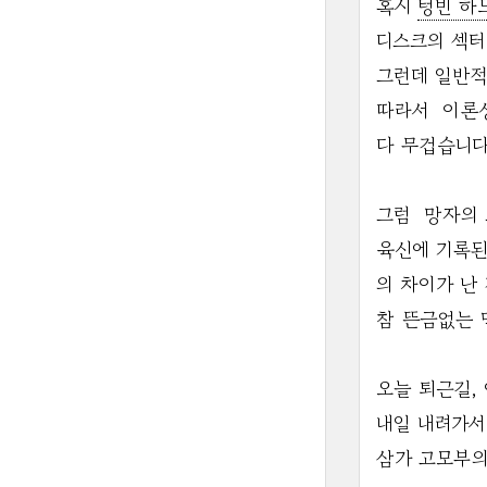
혹시
텅빈 하
디스크의 섹터
그런데 일반적
따라서 이론상(
다 무겁습니다
그럼 망자의 
육신에 기록된
의 차이가 난
참 뜬금없는 
오늘 퇴근길,
내일 내려가서
삼가 고모부의