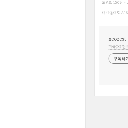
도연초 150단 -
내 마음대로 AI 
neozest
미국(X) 판
구독하