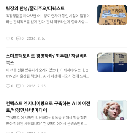
것 같았지만, 막상 읽기 시작하니 책장이 쉽게 넘어가지 않
팀장의 탄생/줄리주오/더퀘스트
았다. 책의 내용이 어렵기 때문이라기보다는, 문장 하나하
글 내용
직장생활을 하다보면 어느정도 연차가 쌓인 시점에 팀장이
나가 개발자로서의 나를 되돌아보게 만들었기 때문이다.
라는 관리직무를 맡게 된다. 관리 직무라는게 결국 사람을
읽는 내내 떠올랐던 책은 역시 저자의 전작 《실용주의 프로
대하는 일이다 보니 생각보다 훨씬 어렵고 신경 쓸 일도 많
그래머》였다. 그 책이 개발자의 태도와 사고방식을 이야기
다. 그런데 대부분의 조직은 연차가 쌓이면 관리 역할도 자
했다면, 이 책은 그 연장선에서 '단순함(Simplicity)'이라
작성시간
0
0
2026. 3. 6.
연스럽게 해낼 것이라 기대하면서 팀장 직무를 맡긴다. 정
는 관점으로 소프트웨어 개발을 다시 바라보게 만든다...
작 관리에 대한 교육은 특별히 없다. (물론 큰 조직에서는
팀장 보임과 함께 팀장 직무 교육을 진행하기도 했다.) 최근
스마트팩토리로 경영하라/ 최두환/ 허클베리
읽은 '팀장의 조건'은 밑줄을 많이 그어가면서 격한 공감과
북스
함께 읽어나갔다. 처음에는 부제인 '실리콘밸리 팀장 수
글 내용
업'에서 조금 거부감을 가졌다. 나는 현장에서 팀장인 동료
이 책을 선물 받은지가 오래되었는데, 이제서야 읽는다. 2
들을 가이드해야 하고, 동시에 조금 더 큰 규모의 조직을 관
019년에 출간된 책인데.. AI가 세상에 나오기 전에 쓰여진
리해야 하는 입장이기 때문에, 과연 실리콘밸리라는 특수
글이라 현 상황의 AI와 제조AI, 또는 피지컬 AI의 상황을
작성시간
0
0
2026. 2. 25.
한(?) 환경에서 나온 ..
함께 고려해서 읽었더니 더 재미있게 읽었다. 2019년, 당
시 최두환 포스코 ICT 대표님이 정리한 스마트팩토리의 핵
심은 의외로 단순하다. 스마트팩토리는 IoT나 AI의 문제가
컨텍스트 엔지니어링으로 구축하는 AI 에이전
아니라 도메인 지식과 IT 지식의 융합 문제라는 점이다. 많
트/박경민/한빛미디어
은 기업이 자동화와 스마트화를 혼동한다면서, 설비를 연
글 내용
결하고 데이터를 모으면 스마트해진다고 걱정하신다. 그러
"한빛미디어 서평단 리뷰어다> 활동을 위해서 책을 협찬
나 이 책이 강조하는 메시지는 명확하다.- 어떤 산업이든
받아 작성된 서평입니다." 한빛미디어에서 운영중인 리뷰
소프트웨어와 데이터를 제대로 활용하지 못하면 자연스럽
어 프로그램을 통해 읽게된 책이다. 평소 AI를 업무에 활용
작성시간