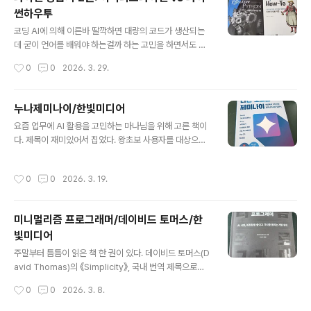
응이다. 이런걸 보면 오픈클로를 비롯한 개인 에이전트에
썬하우투
대한 세상의 높은 관심도를 알 수 있다. (업계 1인으로 참
글 내용
재미있으면서도 기술 확산 속도에서 FOMO를 느끼게 된
코딩 AI에 의해 이른바 딸깍하면 대량의 코드가 생산되는
다.) 오픈클로를 처음 접했을 때 기존 LLM 기반 AI 도구들
데 굳이 언어를 배워야 하는걸까 하는 고민을 하면서도 여
과 달리 개인의 워크플로에 깊숙하게 개입한다는 점에서
전히 코드를 읽고 쓰는 연습을 한다. 그 중에서도 내가 최근
작성시간
0
0
2026. 3. 29.
실험적이면서 재미있는 시도라는 생각도 들었지만 로컬 환
많이 사용하는 언어는 파이썬인데, 언어도 재미있고 서드
경 접근 권한과 자동 실..
파티 모듈도 풍부하기 때문이다. 그런데 파이썬을 어느 정
도 사용하느냐라는 질문을 받으면 내가 어느 정도로 잘 사
누나제미나이/한빛미디어
용하는가에 대해 궁금함을 가지게 된다. 그 와중에 내가 본
글 내용
요즘 업무에 AI 활용을 고민하는 마나님을 위해 고른 책이
파이썬 책 2권(이펙티브 파이썬과 파이썬 하우투)은 파이
다. 제목이 재미있어서 집었다. 왕초보 사용자를 대상으로
썬을 중급 수준에서 사용한다는 것이 어떤 의미인지를 알
아주아주 쉽고, 제미나이로 할 수 있는 작업은 어떤 것이 있
려준다. 과 는 기본적인 파이썬 문법을 다루는 책이 아니다.
는지 설명하고 있는 책이었다. 제미나이의 강점은 역시 구
기본 문법은 익힌 상태에서 모범사례를 통해 파이썬 다운
작성시간
0
0
2026. 3. 19.
글 다른 서비스와의 연동이었다. 나름 처음 사용하는 사람
코드를 작성하는 사례를 살펴본다. 의 경우 모범사례의 갯
들에게 써먹을 수 있는 프롬프트 키워드 몇개(클로즈업샷,
수도 판이 올라가면서 대폭 늘어..
바스트샷, 웨이스트샷, 니샷, 풀샷, 아이레벨 앵글, 하이 앵
미니멀리즘 프로그래머/데이비드 토머스/한
글, 로우 앵글)를 알려줘 마나님이 흥미를 가질 수 있었다.
빛미디어
믹스보드 사용법은 조금 왕초보에겐 어려운 내용. 1월 말에
글 내용
나온 이 책이 벌써 2쇄라니...다들 AI에 대한 관심이 어마어
주말부터 틈틈이 읽은 책 한 권이 있다. 데이비드 토머스(D
마 하구나. 저자분이 유명 유튜버라서 그런가???
avid Thomas)의 《Simplicity》, 국내 번역 제목으로는
《미니멀리즘프로그래머》다. 《실용주의 프로그래머(The
작성시간
0
0
2026. 3. 8.
Pragmatic Programmer)》 공동 저자로 잘 알려진 그
의 신작이다. 분량은 약 190쪽 정도라 금방 읽을 수 있을