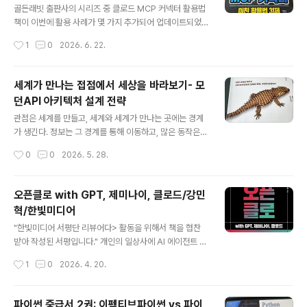
근의 나는 당연히 리더는 되어야 하고, 리더가 가져야 하는
골든래빗 출판사의 시리즈 중 클로드 MCP 커넥터 활용법
품격, 덕목을 연습해야 하는 것 같다고 말했다. 그러면서 이
책이 이번에 활용 사례가 몇 가지 추가되어 업데이트되었
책을 권했다. 조직과 사업의 성공을 위해 바쁘게 뛰는 모습
다길래 읽어보았다. 이 책은 개발자나 엔지니어가 아니라
작성시간
1
0
2026. 6. 22.
이 리더하면 떠..
일반 사용자를 대상으로 적힌 MCP 활용서이다. 이 책에서
는 어떤 방식으로 MCP 사용법을 알려주는지 궁금했다. 이
책의 주 독자는 개발자가 아니다. MCP 서버를 직접 만들
세계가 만나는 접점에서 세상을 바라보기- 모
어 본 입장에서 전체적인 내용은 어렵지 않았기에 앉은 자
던API 아키텍처 설계 전략
리에서 빠르게 읽을 수 있었다. 그럼에도 불구하고 이 활용
글 내용
서를 읽은 이유는 분명했다. AI 시대에 기술 자체도 중요하
관점은 세계를 만들고, 세계와 세계가 만나는 곳에는 경계
지만, 그 기술을 어떻게 활용해서 어떤 가치를 만들어내느
가 생긴다. 정보는 그 경계를 통해 이동하고, 많은 동작은
냐가 더 중요해지고 있기 때문이다. AI를 잘 쓴다고 소문난
바로 그 접점에서 일어난다. 그 세계가 우리가 만든 세계였
작성시간
0
0
2026. 5. 28.
사람들을 찾아가 그들이 어떻게 활용하는가를 지켜보곤 하
던 때도 있고, 전혀 알지 못했던 세계를 만나게 되는 때도
는데, 앉은자리에서 여러 활용..
있었다. 개발자들은 이렇게 살아 움직이는 경계를 API라고
부른다. 이번에 읽은 책, 책만 출판사에서 나온 을 읽은 후
오픈클로 with GPT, 제미나이, 클로드/강민
처음 머리에 떠오른 생각이다. 책의 원제는 Mastering A
혁/한빛미디어
PI architecture인데, 제목처럼 API를 중심에 두고, 개발
글 내용
자(생산자/소비자)의 관점, 인프라 엔지니어의 관점, 운영
"한빛미디어 서평단 리뷰어다> 활동을 위해서 책을 협찬
의 관점, 보안의 관점, 아키텍처의 관점으로 나눠서 이야기
받아 작성된 서평입니다." 개인의 일상사에 AI 에이전트 바
를 풀고 있다. 자신의 주된 역할을 중점적으로 읽되, 다른
람을 일으킨 오픈클로. 올해 1월말에 SNS나 인플루언서들
작성시간
1
0
2026. 4. 20.
역할의 이야기를 훑어가면서 다른 입장도 이해할 수 있는 ..
을 통해 엄청난 바이럴을 일으키더니, 이 사용법을 다룬 책
이 나왔다. 알려진지 얼마 지나지 않았는데도 한빛 말고도
몇 군데 출판사에서 관련 실습서가 출간되었다. 참 빠른 대
파이썬 중급서 2권: 이펙티브파이썬 vs 파이