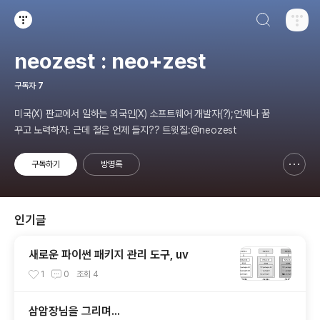
검색하기
티스토리
neozest : neo+zest
구독자
7
미국(X) 판교에서 일하는 외국인(X) 소프트웨어 개발자(?);언제나 꿈
꾸고 노력하자. 근데 철은 언제 들지?? 트윗질:@neozest
구독하기
방명록
신고하기 레이어
열기
인기글
새로운 파이썬 패키지 관리 도구, uv
1
0
조회
4
삼암장님을 그리며...