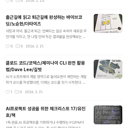
0
0
2026. 2. 23.
게 도태된다. 흥미로운 부분은 경영을 관찰 능력(Observ
하고 있고, 이와 관련된 코드를 직접 작성해서 사용하기도
ability)과..
한다. 사용하면서 큰 불만은 없었지만, 한편으로는 '프롬프
트 엔지니어링', '컨텍스트 엔지니어링' 같은 용어들이 계속
출근길에 읽고 퇴근길에 완성하는 바이브코
등장하는 것이 마음에 걸렸다. 본질적으로 무엇이 다른 것
딩/노승헌/더타이즈
인지, 또 하나의 마케팅용 유행어인지가 궁금했다. 그 의문
글 내용
에서 이 책을 펼쳤다. 이 책에서 프롬프트 엔지니어링은 AI
아침과 저녁. 출근과 퇴근. 반복되는 일상 속에서 새로운 무
에게 질문을 잘하는 법이고, 컨텍스트 엔지니어링은 AI에
언가를 익히고, 한 나절 만에 작은 결과물을 완성해보는 경
게 풍부한 자료를 쥐여주는 법이라 설명한다. 나는 컨텍스
험. 이 책의 제목을 처음 보았을 때 떠오른 이미지다. 그리
작성시간
0
0
2026. 2. 21.
트 엔지니어링이란 특별한 기술이라기 보다는 AI를 이용하
고 책을 다 읽은 지금도 그 인상은 크게 다르지 않다. 이 책
여 원하는 결과를 얻어내기..
은 AI를 이용하여 무언가를 빠르게 만들수 있도록 도와주
는 책이라기 보다는, 처음 마주하는 기술의 장벽을 낮춰 쉽
클로드 코드/코덱스/제미나이 CLI 완전 활용
게 진입할 수 있도록 도와주는 책에 가깝다. 코딩이라는 단
법/Dave Lee/길벗
어가 주는 부담감을 AI라는 도구를 통해 한 단계 완화시켜
글 내용
준다. 그래서 이 책은 나처럼 개발자를 위한 전문 서적이라
AI가 소프트웨어 개발 영역으로 들어오면서 예전에는 개발
기 보다는 프로그래밍이라는 개념을 이해하고 싶은 사람들
자가 코드를 작성했다면, 이제는 코드를 짓기 시작한다. 그
을 위한 안내서에 가깝다. 책 제목에 '코딩'이라는 단어가
동안 개발자의 역할 중 직접 타이핑을 하던 행위는 어느새
작성시간
1
0
2026. 2. 21.
들어 있지만, 책의 주된 내용은 AI를 매개로 하여, 프로그래
AI를 활용하여 코드가 생산되도록 바뀌고 있고, 개발자는
밍이라는 세계가..
이렇게 생겨난 여유 시간을 구조를 설계하고 조합하는데
더 많이 쓸 수 있게 되었다. 현재 코딩 에이전트 내지 코딩
AI프로젝트 성공을 위한 체크리스트 17/유진
AI를 적극적으로 업무에 활용하려 한다면 결국 선택지는 3
호/책
개 - 앤트로픽이 만든 클로드 코드(이하 CC), OpenAI가
글 내용
만든 코덱스, 구글이 만든 제미나이 - 중 하나가 된다. 나는
1독 완료.AI 프로젝트를 기획하거나 수행하는 PO/PM이