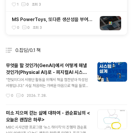
1
0
조회
3
MS PowerToys, 또다른 생산성을 부여합
니다.
0
0
조회
3
0.잡담/0.1 책
분류 전체보기
주요 글 목록
무엇을 할 것인가(GenAI)에서 어떻게 해낼
것인가(Physical AI)로 - 피지컬AI 시스템
글 내용
설계/한빛미디어
"한빛미디어 서평단 활동을 위해서 책을 협찬받아 작성된
서평입니다." 사실 처음에는 가벼운 마음으로 책을 들었다.
매달 한권씩 한빛미디어의 책을 읽고 출판사에 리뷰를 남
작성시간
0
0
2026. 7. 28.
길 수 있는 한빛리뷰어 프로그램에 참여하고 있는데, 이번
달 책을 선택해야 할 시점에서 약간의 근자감으로 책을 골
랐다. 돌이켜 보면 LLM이 뭔지 GenAI가 뭔지 열심히 공
미소 지으며 걷는 삶에 대하여 - 권순표님의 <
부하면서 써보았으니, 이제는 실제 세계로 AI가 적용되는
오늘은 괜찮은 하루>
피지컬 AI가 Next Thing이 아닐까 하는 생각이 들었고
글 내용
(그래서 산 주식은 음음음...), LLM과 접근방식이 비슷하지
MBC 시사간판 프로그램 '뉴스 하이킥'의 진행자 권순표