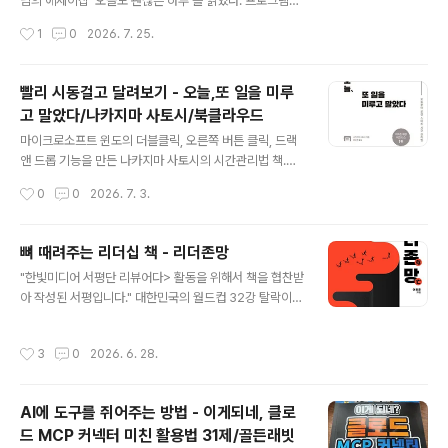
않을까 하는 생각에 좀 더 파보고 싶은 생각이 들었다. 결
님의 에세이집 '오늘도 괜찮은 하루'를 읽었다. 프로그램의
론? 이 책을 곧이어 두세번은 더 읽을 생각이다. 개론서나
질문으로만 대하던 순표형의 생각이 담긴 글에서 손석희
작성시간
1
0
2026. 7. 25.
입문서라고 생각했는데, 생각보다 무게감있다. 피지컬AI와
씨에게서 느껴지는 냉철함보다는 순표형만이 주는 삶에 대
LLM의 비슷..
한 담대한 유쾌함이 느껴지는 글들이었다. 책을 읽으면서
순표형이 명상으로 시작하는 루틴을 가지고 있다는 점에서
빨리 시동걸고 달려보기 - 오늘,또 일을 미루
놀랐고, 리더의 역할, 책 읽기, 언론과 사회에 대한 생각에
고 말았다/나카지마 사토시/북클라우드
서 많은 부분 공감했다. ' 모두가 조금씩 불편함을 참고, 서
글 내용
로가 조금씩 더 사람 대접을 받으며 살면 안 될까? '라는 구
마이크로소프트 윈도의 더블클릭, 오른쪽 버튼 클릭, 드랙
절이 가장 인상에 남는다. 책을 읽으면서 눈길이 닿았던 문
앤 드롭 기능을 만든 나카지마 사토시의 시간관리법 책.사
장들을 가볍게 옮겨 적어본다. 명상으로 시작하는 하루소
실 책을 읽기 전까지는 전혀 몰랐던 개발자인데, 띠지에 적
작성시간
0
0
2026. 7. 3.
음을 소거하면 본질에 대한 확신이 생기고, 해야 할 일을 거
힌 '전설의 프로그래머가 실천해온 최강의 시간 관리법'이
침없이 하게되는 느낌.. ..
라는 문구에 끌려 읽은 책이다. 제목만 보고 일이란 미뤄지
기 마련인가 하는 생각도 해보았지만, 그는 이 책을 통해 자
뼈 때려주는 리더십 책 - 리더존망
신만의 시간 관리법을 제시한다. 그가 제안하는 '로켓 스타
글 내용
"한빛미디어 서평단 리뷰어다> 활동을 위해서 책을 협찬받
트 시간 관리법'은 애자일과 그 맥락이 맞닿아 있다는 생각
아 작성된 서평입니다." 대한민국의 월드컵 32강 탈락이
이 들었다. 20-80 비율로, 업무의 초반(전체 기간의 20%
확정된 시점에 이 책을 다시 한번 읽어 본다. 이번 월드컵
기간)에 80%를 진척시키자는 제안은 결국 우리가 낯선 무
조별 예선이 끝나면서 최강의 전력을 갖춘 한국 축구 대표
언가를 시도할 때 프로토타입을 만들어 보면서 전체적인
작성시간
3
0
2026. 6. 28.
팀의 쓰디쓴 결과를 보여준 원인으로 홍명보 감독의 리더
업무의 범위, 난이도, 일정을 가늠해 보는 것이다.책을 읽으
십을 언급하는 글과 트윗들이 많다. 얼마전 예전 직장에서
면서 들었던 몇가지 생..
같이 일했던 후배가 내게 물었다. "꼭 리더가 되어야 하는
AI에 도구를 쥐어주는 방법 - 이게되네, 클로
건가요?" 예전 같으면 '뭐, 개인별로 성향이 다르니 굳이 싫
드 MCP 커넥터 미친 활용법 31제/골든래빗
다면 리더가 될 필요는 없지 않을까'라고 대답했겠지만, 최
글 내용