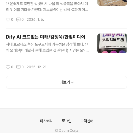
만 아니라 AI 역시 뉴타입에 비슷한 영향을 미치고 있다는
1/ 운좋게도 조만간 길벗에서 나올 의 샘플북을 받아서 미
생각이 들었다. 그래서 AI가 가져온 변화를 중심에 두고 올
리 읽어볼 기회를 가졌다. 제로클릭이란 검색 결과 페이지
드 타입과 뉴 타입의 특징을 비교하며 내가 무엇을 보완해
에서 세부적인 검색 결과 항목은 클릭하지 않고, AI에 의해
작성시간
0
0
2026. 1. 6.
야 할지를 생각하면서 읽었다. 여전히 유용한 내용이 많았
요약된 내용만으로 검색 행동을 종료하는 것을 말한다. 어
다. 이 책의 내..
느 순간부터 AI 요약만 보고, 페이지 아래에 표시되는 이른
바 블루 링크를 클릭하지 않는 내 모습을 자각하게 되었다.
Dify AI 코드없는 미래/김정욱/한빛미디어
그러면서 다른 분들도 비슷한 형태로 사용하지 않을까 하
글 내용
사내 프로세스 혁신 도구로서의 가능성을 점검해 보다. 1/
는 생각에 걱정이 생겼다. 검색 최적화를 공부할 때 '검색되
꽤 오래전(이래봤자 올해 초였을 것 같은데) 지인들 모임에
지 않으면 세상에 존재하지 않는 것'이라는, 조금은 과격한
서 Dify.AI 에 대한 이야기를 나눴다. 당시만 해도 '디파
문장을 본 적이 있다. 같은 맥락에서 AI에 의해 요약된 검색
이'라고 하면 탈중앙화 금융을 일컫는 DeFi가 먼저 떠오르
결과에 우리가 만든 서비스나 제품이 포함되지 않는다면
작성시간
0
0
2025. 12. 21.
던 시절이다. 지금도 크게 다르지 않다. 이런 현실 속에서도
어떡하지 라는 두려움때문이다. 2/ 흔히 AI라 불리는 LLM
LLM이 현업 프로세스 혁신의 영역으로 점점 가까이 다가
은 두가지 행..
오면서 드디어 우리나라에서도 Dify를 다루는 책이 나왔
더보기
다. 나 역시 슬쩍슬쩍 곁눈질하던 터라, 이번 기회에 책을
읽으면서 Dify의 지향점과 현재 상태를 점검해 보고 싶었
다. 2/ 는 번역서가 아니라 국내 엔지니어가 집필한 책이다.
국내에서 Dify에 관한 책을 누가 적을 수 있을까 했는데, 김
정욱 저자님은 태디노트님과 함께 국내 AI 도입의 최전선
에서 ..
의안내
티스토리
로그인
고객센터
© Daum Corp.