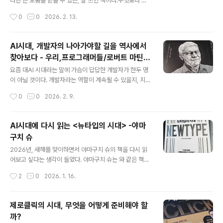
반년 넘게 클로드 코드 MAX 200 플랜을 사용했던지라 C
라면 큰 도움을 받을 수 있는, 잘 쓰인 책이다.무엇보다 인
C는 익숙한 편인데, 나머지 두 도구는 CC에 대한 이해를
상적인 점은 저자가 실제 현장을 경험한 사람이라는 사실
작성시간
0
0
2026. 2. 13.
기반으로 그럭저럭 사용하는 수준이라 생각했다. 최근 카
이다. AI 업계에는 과장된 이력이나 피상적인 지식으로 이
카오에서 구입..
야기하는 경우도 적지 않은데, 이 책은 다르다. 실제 프로젝
트를 수행해 본 사람만이 경험을 바탕으로 풀어낼 수 있는
AI시대, 개발자의 나아가야할 길을 역사에서
내용이라는 점이 곳곳에서 느껴진다.프로젝트의 시작부터
찾아보다 - 우리,프로그래머들/로버트 마틴/
종료까지, 이른바 E2E 전 과정을 단계별로 다루고 있어 전
글 내용
길벗
체 흐름을 조망하기에 좋다. 특히 각 단계를 따라가다 보니
요즘 대AI 시대라는 말에 가슴이 답답한 개발자가 한두 명
내가 부족한 부분이 무엇인지 자연스럽게 드러났다는 점이
이 아닐 것이다. 개발자라는 역할이 계속될 수 있을지, 지금
의미 있었다. 개인적으로는 AI 프로젝트 산출물의 평가를
익히고 있는 기술이 미래에도 의미가 있을지 불안하다. 이
작성시간
0
0
2026. 2. 9.
다룬 13~15장을 읽으며, 내 이해와 고민이 부족한 부분이
런 격동의 시기에 대체 무엇을 어떻게 해야 하는가에 대해
예전보다 분명해졌다.풍부..
답하는 책이 나왔다. 클린 코드로 유명한 엉클밥 아저씨(엉
클이 아저씨라는 뜻이니 역전 같은 느낌을 주는 표현이구
AI시대에 다시 읽는 <뉴타입의 시대> -야마
나)의 신간 에서는 미래에 대한 정답 대신, 거꾸로 과거를
구치 슈
깊이 파고들면서 그 답을 찾는다. 첫 페이지를 펼쳤던 때가
글 내용
1월 28일이니, 대략 10일동안 출퇴근길에 재미있게 읽었
2026년, 새해를 맞이하면서 야마구치 슈의 책을 다시 읽
다. 이 책은 한마디로 IT, 특히 소프트웨어 개발의 역사를
어보고 싶다는 생각이 들었다. 야마구치 슈는 와 같은 책을
정리한 책이다. 1부에서는 우리 같은 개발자들이 어떤 정체
쓴 경영 컨설턴트이다. 경영 철학이나 경영 이론을 쉽게 풀
작성시간
2
0
2026. 1. 16.
성을 가지고 있는지 이야기하고, 2부에서는 거장들의 일화
어내는 작가라 생각한다. 다시 꺼내서 읽은 책은 이다. 201
를 통해 소프트웨어가..
9년에 출간된 책이니, 코로나가 한창 기승을 부릴 때 쓰인
책이다. 미래 예측이 어려워지고, 전세계적으로 재택/원격
제로클릭의 시대, 무엇을 어떻게 준비해야 할
근무가 확산되던 때 미래에 대한 모습을 조망한 책이었다.
까?
그런데 이번에 다시 읽으면서 흥미로웠던 점은 코로나 뿐
글 내용