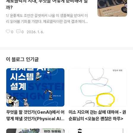
제로클릭의 시대, 무엇을 어떻게 준비해야 할
근무가 확산되던 때 미래에 대한 모습을 조망한 책이었다.
그런데 이번에 다시 읽으면서 흥미로웠던 점은 코로나 뿐
까?
글 내용
만 아니라 AI 역시 뉴타입에 비슷한 영향을 미치고 있다는
1/ 운좋게도 조만간 길벗에서 나올 의 샘플북을 받아서 미
생각이 들었다. 그래서 AI가 가져온 변화를 중심에 두고 올
리 읽어볼 기회를 가졌다. 제로클릭이란 검색 결과 페이지
드 타입과 뉴 타입의 특징을 비교하며 내가 무엇을 보완해
에서 세부적인 검색 결과 항목은 클릭하지 않고, AI에 의해
야 할지를 생각하면서 읽었다. 여전히 유용한 내용이 많았
0
0
2026. 1. 6.
요약된 내용만으로 검색 행동을 종료하는 것을 말한다. 어
다. 이 책의 내..
느 순간부터 AI 요약만 보고, 페이지 아래에 표시되는 이른
바 블루 링크를 클릭하지 않는 내 모습을 자각하게 되었다.
그러면서 다른 분들도 비슷한 형태로 사용하지 않을까 하
는 생각에 걱정이 생겼다. 검색 최적화를 공부할 때 '검색되
이 블로그 인기글
지 않으면 세상에 존재하지 않는 것'이라는, 조금은 과격한
문장을 본 적이 있다. 같은 맥락에서 AI에 의해 요약된 검색
결과에 우리가 만든 서비스나 제품이 포함되지 않는다면
어떡하지 라는 두려움때문이다. 2/ 흔히 AI라 불리는 LLM
은 두가지 행..
무엇을 할 것인가(GenAI)에서 어
미소 지으며 걷는 삶에 대하여 - 권
떻게 해낼 것인가(Physical AI)
순표님의 <오늘은 괜찮은 하루>
로 - 피지컬AI 시스템 설계/한빛
미디어