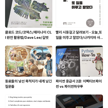
클로드 코드/코덱스/제미나이 CL
빨리 시동걸고 달려보기 - 오늘,또
I 완전 활용법/Dave Lee/길벗
일을 미루고 말았다/나카지마 사
토시/북클라우드
동료들의 낯선 목적지가 내게 남긴
파이썬 중급서 2권: 이펙티브파이
질문들
썬 vs 파이썬하우투