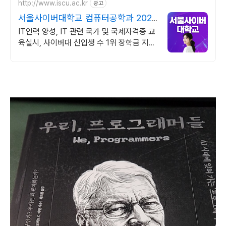
http://www.iscu.ac.kr
광고
서울사이버대학교 컴퓨터공학과 2026
가을학기 신편입생
IT인력 양성, IT 관련 국가 및 국제자격증 교
육실시, 사이버대 신입생 수 1위 장학금 지급
1위, 학사 석사 박사 온라인복수학위까지