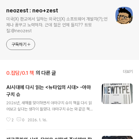
neozest : neo+zest
미국(X) 판교에서 일하는 외국인(X) 소프트웨어 개발자(?);언
제나 꿈꾸고 노력하자. 근데 철은 언제 들지?? 트윗
질:@neozest
구독하기
더보기
0.잡담/0.1 책
의 다른 글
AI시대에 다시 읽는 <뉴타입의 시대> -야마
구치 슈
글 내용
2026년, 새해를 맞이하면서 야마구치 슈의 책을 다시 읽
어보고 싶다는 생각이 들었다. 야마구치 슈는 와 같은 책을
쓴 경영 컨설턴트이다. 경영 철학이나 경영 이론을 쉽게 풀
2
0
2026. 1. 16.
어내는 작가라 생각한다. 다시 꺼내서 읽은 책은 이다. 201
9년에 출간된 책이니, 코로나가 한창 기승을 부릴 때 쓰인
책이다. 미래 예측이 어려워지고, 전세계적으로 재택/원격