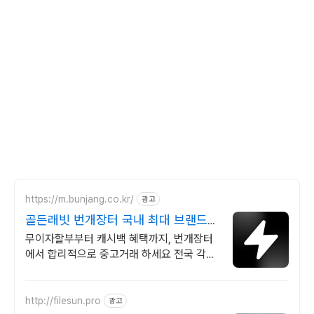
https://m.bunjang.co.kr/
광고
골든래빗 번개장터 국내 최대 브랜드
중고거래
무이자할부부터 캐시백 혜택까지, 번개장터
에서 합리적으로 중고거래 하세요 전국 각지
에서 올라오는 전국구 최다 상품 매일 10만
개 이상의 신규 상품 업로드
http://filesun.pro
광고