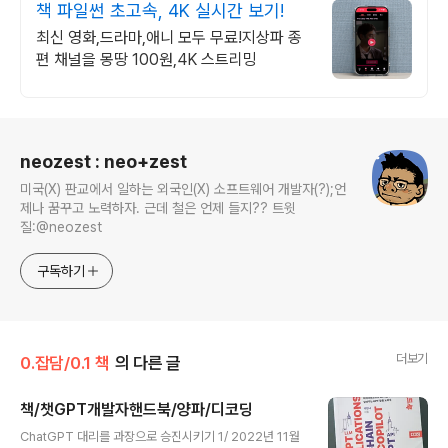
책 파일썬 초고속, 4K 실시간 보기!
최신 영화,드라마,애니 모두 무료!지상파 종
편 채널을 몽땅 100원,4K 스트리밍
로그 정보
neozest : neo+zest
미국(X) 판교에서 일하는 외국인(X) 소프트웨어 개발자(?);언
제나 꿈꾸고 노력하자. 근데 철은 언제 들지?? 트윗
질:@neozest
구독하기
더보기
0.잡담/0.1 책
의 다른 글
책/챗GPT개발자핸드북/양파/디코딩
글 내용
ChatGPT 대리를 과장으로 승진시키기 1/ 2022년 11월