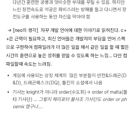
다년간 훈련한 궁병과 엇비슷한 부대를 꾸릴 수 있음. 하지만
느린 장전속도로 석궁은 파비스라는 방패를 들고 다니면서 장
전도구를 사용하는 동안 자신을 막아야 함
-> [neo의 생각] 자꾸 개발 언어에 대한 이야기로 읽혀진다. c+
+은 근력이 필요하고, 최신 언어들은 개발자의 부담을 언어 스펙
으로 구현하여 컴파일러가 더 많은 일을 해서 같은 일을 할 때 짧은
시간의 훈련으로 높은 성취를 얻을 수 있도록 하는 느낌... 다만 컴
파일할때 속도는 느려짐.
게임에 사용되는 상징 체계의 많은 부분들이 던전&드래곤(D
&D), 드래곤퀘스크(DQ), 톨킨의 소설에서 나옴
기사는 knight가 아니라 order(수도회)-> order of malta(몰
타 기사단) ...
그렇지 헤리포터 불사조 기사단도 order or ph
oenix 였구나....