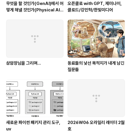
무엇을 할 것인가(GenAI)에서 어
오픈클로 with GPT, 제미나이,
떻게 해낼 것인가(Physical AI)
클로드/강민혁/한빛미디어
로 - 피지컬AI 시스템 설계/한빛
미디어
삼암장님을 그리며...
동료들의 낯선 목적지가 내게 남긴
질문들
새로운 파이썬 패키지 관리 도구,
2026W06 오라일리 레이더 2월
uv
호