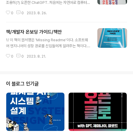
조용히(?) 오픈한 ChatGPT. 처음에는 자연어로 컴퓨터와
대화할 수 있는 AI로만 인식하고, 개발업무에 활용해 보았
0
0
2023. 8. 26.
다. 이것저것 자료 조사도 시켜보고, 코드 작성도 시켜보고,
기존 코드 개선 작업도 시켜보았다. 놀라움. 그 뒤로 주변
동료들에게 'ChatGPT 써보세요. 괜찮은 대리급 개발자 2
책/개발자 온보딩 가이드/책만
명을 데리고 함께 일하는 느낌이에요'라고 홍보하고 다녔
글 내용
다. 그 뒤 서점에서 출간된 ChatGPT 서적과 ChatGPT
1/ 이 책의 원서명은 'Missing Readme'이다. 소프트웨
활용 서적(직장인 활용법 서적)들을 읽어 보았는데, 나름
어 엔지니어의 성장 경로를 신입들에게 알려주는 책이다.
도움이 되었지만, 활용예들이 일반적이었다. 2/ 지난 4월
신입들은 전체적인 소프트웨어 개발 과정과 경력 개발 과
우연히 페북 친구의 친구 네트워크를 통해 MS에 근무하시
0
0
2023. 8. 21.
정에 대해 이해도가 낮을 수 밖에 없다. 처음 들어와서 개발
는 양파님이 ChatGPT를 이용한 영어공부 방법에 대한
부터 설계, 승진까지 필요한 이야기들을 다 모아두었다. 마
글..
치 신입 개발자 OJT 교재 같기도 하다 2/ 공감이 많이 가
는 내용으로 채워져 있다. 예전 업계 선후배들과 함께 퇴근
길에 나누던 이야기들의 집합 버전이다. 요즘은 꼰대소리
이 블로그 인기글
듣기 싫으니, 이런 이야기들을 책으로 전수하게 되는 것 같
다. 조금 슬퍼진다. 신입들은 넘치는 열정으로 신기술에 대
한 열망도 크고 에너지가 넘치지만, 균형감각이나 현실감
각(실용적인 접근), 노련미는 떨어진다. 저자는 이 둘의 균
형을 잘 잡아 설명하..