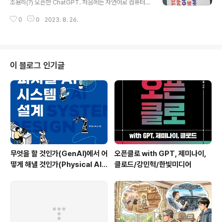
조용히(?) 오픈한 ChatGPT. 처음에는 자연어로 컴퓨터와
게임(펄프픽션, 로그라이크게임 등)에 얽힌 재미있는 기원
대화할 수 있는 AI로만 인식하고, 개발업무에 활용해 보았
을 만화로 풀어내고 있다. 3/ 게임에 사용되는 비유와 은유,
0
0
2023. 8. 26.
다. 이것저것 자료 조사도 시켜보고, 코드 작성도 시켜보고,
상징체계의 기원을 생각해보다가 직접 찾아보지는 못..
기존 코드 개선 작업도 시켜보았다. 놀라움. 그 뒤로 주변
동료들에게 'ChatGPT 써보세요. 괜찮은 대리급 개발자 2
명을 데리고 함께 일하는 느낌이에요'라고 홍보하고 다녔
다. 그 뒤 서점에서 출간된 ChatGPT 서적과 ChatGPT
이 블로그 인기글
활용 서적(직장인 활용법 서적)들을 읽어 보았는데, 나름
도움이 되었지만, 활용예들이 일반적이었다. 2/ 지난 4월
우연히 페북 친구의 친구 네트워크를 통해 MS에 근무하시
는 양파님이 ChatGPT를 이용한 영어공부 방법에 대한
글..
무엇을 할 것인가(GenAI)에서 어
오픈클로 with GPT, 제미나이,
떻게 해낼 것인가(Physical AI)
클로드/강민혁/한빛미디어
로 - 피지컬AI 시스템 설계/한빛
미디어