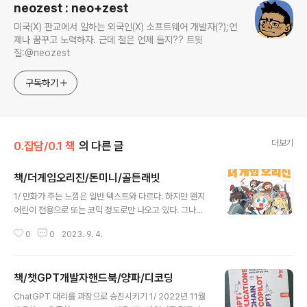
neozest : neo+zest
미국(X) 판교에서 일하는 외국인(X) 소프트웨어 개발자(?);언
제나 꿈꾸고 노력하자. 근데 철은 언제 들지?? 트윗
질:@neozest
구독하기
더보기
0.잡담/0.1 책
의 다른 글
책/더게임오리진/돈미니/골든래빗
글 내용
1/ 만화가 주는 느낌은 일반 텍스트와 다르다. 하지만 왠지
어린이 전용으로 또는 코믹 정도로만 나오고 있다. 그나마
성인콘텐츠에서도 만화가 힘을 받는 부분이 있는데, 학습
0
0
2023. 9. 4.
서였다. 하지만 이번에 읽은 골든래빗의 잡학툰시리즈 첫
번째 책은 교양 만화책이다. 그것도 게임에 대한 책. 2/더
게임 오리진은 게임에 사용된 무기(양손검,궁수, 성궁, 창),
책/챗GPT개발자핸드북/양파/디코딩
캐릭터(용사,기사, 슬라임, 고블린,마법사,엘프, 리자드맨,
글 내용
팔라딘, 좀비, 드루이드, 바드, 광전사, 구울), 아이템(마나,
ChatGPT 대리를 과장으로 승진시키기 1/ 2022년 11월
포션, 코볼트, 현자의 돌, 룬문자, 보물상자, 던전...), 그리고