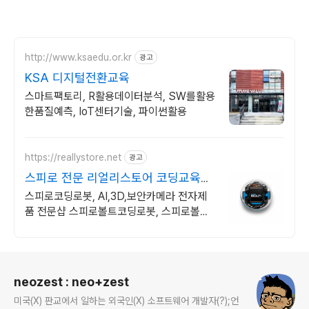
http://www.ksaedu.or.kr
광고
KSA 디지털전환교육
스마트팩토리, R활용데이터분석, SW를활용
한품질예측, IoT센터기술, 파이썬활용
https://reallystore.net
광고
스피로 전문 리얼리스토어 코딩교육을
쉽고 재밌게
스피로코딩로봇, AI,3D,보안카메라 전자제
품 전문샵 스피로볼트코딩로봇, 스피로볼트
파워팩, 스피로미니등 스피로 전문몰
로그 정보
neozest : neo+zest
미국(X) 판교에서 일하는 외국인(X) 소프트웨어 개발자(?);언