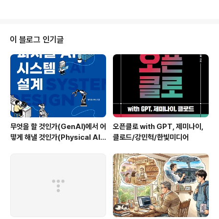
그를 보내주는 프로그램에서 네트워크 연결 테스트를 pin
g으로 하더라구요. 결론부터 말하면 Ping은 TCP 연결과
는 무관합니다. ICMP구현체, Ping Ping은 ICMP 프로토
콜을 구현한 프로그램입니다. ICMP는 RFC 792에 정의
이 블로그 인기글
되어있죠. 해당 문서 Introduction 첫파트 내용만 따와서
읽어봅시다. The Internet Protocol (IP) is used for
host-to-host datagram service in a system of in
terco..
무엇을 할 것인가(GenAI)에서 어
오픈클로 with GPT, 제미나이,
떻게 해낼 것인가(Physical AI)
클로드/강민혁/한빛미디어
로 - 피지컬AI 시스템 설계/한빛
미디어