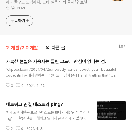
제나 꿈꾸고 노력하자. 근데 철은 언제 들지?? 트윗
질:@neozest
구독하기
더보기
2. 개발/2.0 개발 잡설
의 다른 글
가혹한 현실은 사용자는 클린 코드에 관심이 없다는 점.
글 내용
felipecsl.com/2021/04/26/nobody-cares-about-your-beautiful-
code.html 글에서 뽑아본 마음에 드는 영어 문장 Harsh truth is that "Use
rs couldn't care less about the programming language you used
0
0
2021. 4. 27.
or how beautiful, clean, modular and maintainable your code is. In
face, they dont't give a crap about it" 가혹한 현실은 "사용자들은 당신
이 어떤 프로그래밍 언어를 사용하는지, 코드가 얼마나 아름답고, 깔끔하고 유
네트워크 연결 테스트와 ping?
지보수가 가능한 수준인지에 대해 신경을 쓰지 않는다. 실제는 아예 그에 대한
글 내용
관심이 없다." Trut..
어제 고객지원용 프로그램 소스를 보다가 개발팀 일부가 P
ing의 역할을 잘못 이해하고 있어서 글을 적게 되었습니다.
발단은 고객 컴퓨터에서 우리가 서비스하는 API로의 연결
2
0
2021. 4. 3.
이 안되는 경우가 있는 것 같은데, 그 경우를 테스트해서 로