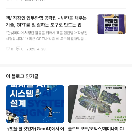
와 대화를 나누며 확장하는 것이 나름 효과적이라 생각한
다. 그래서 '질문'이라는 주제에 대해 좀 더 신경을 많이 쓰
게 되었다. 이번에 읽은 책은 네이버, 삼성전자, 빗썸, 요기
책/ 직장인 업무만렙 공략집 - 빈칸을 채우는
요 등에서 기획업무를 맡아 진행했던 한성희님이 쓴 '기획
자의 질문법'이다. 저자와 함께 일했던 전 직장 동료가 선물
기술, GPT를 일 잘하는 도구로 만드는 법
글 내용
로 보내왔다. 내용이 좋아서 여러권을 구매해서 구성원들
"한빛미디어 서평단 활동을 위해서 책을 협찬받아 작성된
에게도 선물했다고 했다. 이틀에 걸쳐 출퇴근길에 읽었는
서평입니다." 1/ 최근 GPT나 각종 AI 도구의 활용법을 다
데, 평상시 기획과 관련된 책을 읽은 분들이라면 한번쯤 들
룬 서적을 자주 살펴본다. 나름 회사 내에서 익숙하게 여러
어봤을 내용들이 많다. 하지만 여러 내용을 실제로 적용하
0
0
2025. 4. 28.
AI도구를 활용하는 편으로 알려져 있지만, 그래도 최근 이
면서 현실에서 느꼈던 통찰을..
분야에서 변화의 속도는 너무나 빠를 뿐만 아니라 중요한
것은 도구의 사용법 보다는 어떻게 사용할 것인지를 아는
것이라 생각했기 때문이다. 2/ 이번에 읽은 책은 한빛미디
어에서 나온 이다. 한마디로 GPT 활용서적을 한번도 읽어
이 블로그 인기글
보지 않은 분들이라면 꼭 읽어보시라 권한다. AI도구는 대
충 입력하더라도 답변이 그럴 듯하게 나오기 때문에 본인
이 도구를 잘 활용하고 있는지를 여부를 잘 모를 수 있다.
자꾸 고수의 사용법을 훔쳐보며 흉내내고 나만의 사용 방
식을 찾아야 한다. 골..
무엇을 할 것인가(GenAI)에서 어
클로드 코드/코덱스/제미나이 CL