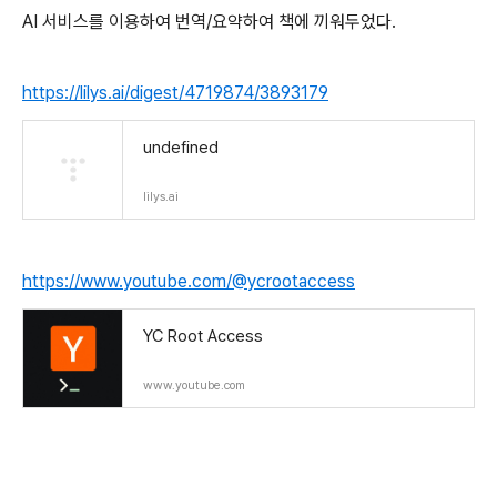
AI 서비스를 이용하여 번역/요약하여 책에 끼워두었다.
https://lilys.ai/digest/4719874/3893179
undefined
lilys.ai
https://www.youtube.com/@ycrootaccess
YC Root Access
www.youtube.com