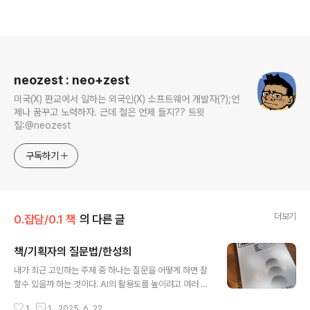
로그 정보
neozest : neo+zest
미국(X) 판교에서 일하는 외국인(X) 소프트웨어 개발자(?);언
제나 꿈꾸고 노력하자. 근데 철은 언제 들지?? 트윗
질:@neozest
구독하기
더보기
0.잡담/0.1 책
의 다른 글
책/기획자의 질문법/한성희
글 내용
내가 최근 고민하는 주제 중 하나는 질문을 어떻게 하면 잘
할수 있을까 하는 것이다. AI의 활용도를 높이려고 여러 시
도를 해보는데, 생각을 질문으로 풀어내고 확장하면서 AI
1
1
2025. 6. 22.