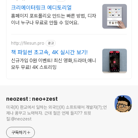
크리에이터링크 에디토리얼
홈페이지 포트폴리오 만드는 빠른 방법, 디자
이너 누구나 무료로 만들 수 있어요.
http://filesun.pro
광고
책 파일썬 초고속, 4K 실시간 보기!
신규가입 0원 이벤트! 최신 영화,드라마,애니
모두 무료! 4K 스트리밍
로그 정보
neozest : neo+zest
미국(X) 판교에서 일하는 외국인(X) 소프트웨어 개발자(?);언
제나 꿈꾸고 노력하자. 근데 철은 언제 들지?? 트윗
질:@neozest
구독하기