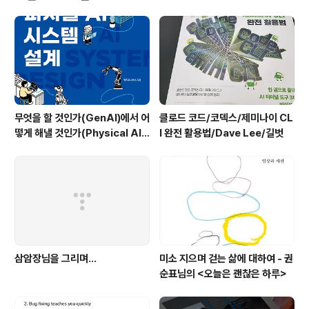
되었다. 2/ 책을 읽는 동안에도 양자 컴퓨터에 관한 소식이
계속 들려왔다. 젠슨황이 지난 1월에 열린 CES에서 양자
컴퓨터가 유용해지려면 15년에서 30년은 걸릴 것이라고
해서 관련 주가가 확 떨어진 적이 있었고, 2월 19일에 마
이크..
무엇을 할 것인가(GenAI)에서 어
클로드 코드/코덱스/제미나이 CL
떻게 해낼 것인가(Physical AI)
I 완전 활용법/Dave Lee/길벗
로 - 피지컬AI 시스템 설계/한빛
미디어
삼암장님을 그리며...
미소 지으며 걷는 삶에 대하여 - 권
순표님의 <오늘은 괜찮은 하루>