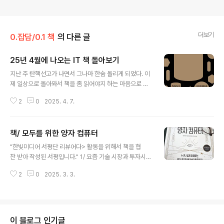
더보기
0.잡담/0.1 책
의 다른 글
25년 4월에 나오는 IT 책 돌아보기
글 내용
지난 주 탄핵선고가 나면서 그나마 한숨 돌리게 되었다. 이
제 일상으로 돌아와서 책을 좀 읽어야지 하는 마음으로 신
간서적들을 살펴보았다.물론 언제나 그렇지만, 이 책들을
2
0
2025. 4. 7.
바로 주문하지는 않고 한동안 장바구니에 넣어둘 생각이
다. (그렇게 장바구니에 들어있는 책이 90만원을 넘었다.)
사둔 책들을 읽고 나면 하나씩 큐를 비울 생각이다. 이번에
책/ 모두를 위한 양자 컴퓨터
살펴보니, 최근 구현보다는 아키텍트에 관한 책들이 많이
글 내용
출간되는 것 같다. 내 눈길을 사로잡은 책들을 중심으로 리
"한빛미디어 서평단 리뷰어다> 활동을 위해서 책을 협
스트를 작성해 본다. 1. 30가지 패턴으로 배우는 분산시스
찬 받아 작성된 서평입니다." 1/ 요즘 기술 시장과 투자시장
템 설계와 구현역시 기본기를 다지는데 좋은 책들을 골라
의 주요 키워드는 AI와 양자 컴퓨터이다. 그나마 AI는 Op
내는 인사이트 출판사에서 번역한 책이다. 4월 11일이면
2
0
2025. 3. 3.
enAI의 ChatGPT 이후 대중에게 많이 다가왔는데, 양자
며칠뒤에 나올 모양이다. 분산 시스템을 구현하는데 필요
컴퓨터는 도통 잘 모르겠다는 느낌이 들었다. 그래서 양자
한 패턴을 데이터 복제/파티션/분산..
컴퓨터에 관한 책을 한번 봐야겠구나 하는 생각이 들었는
데, 마침 geek한 모습의 캐릭터로 유명한 For Dummies
시리즈에서 양자 컴퓨팅 책이 나왔고, 이를 번역한 를 읽게
이 블로그 인기글