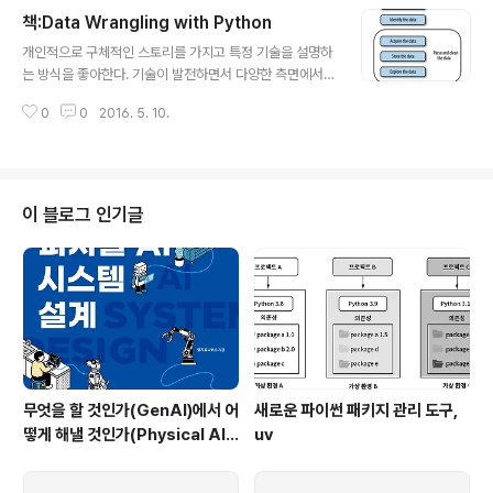
m/channel/UCnoMoEViyPVWsKch6X-N61w) 변호
책:Data Wrangling with Python
사이면서 뭔가 강의도 하는 느낌. 특히 공부법(시험에 포커
글 내용
스된) 관련 이야기를 많이 하고 있다. 우선 반가운 점은 어
개인적으로 구체적인 스토리를 가지고 특정 기술을 설명하
찌되었든 부산대 모교 후배라는 점. 지금 내가 시험에 합격
는 방식을 좋아한다. 기술이 발전하면서 다양한 측면에서
하기 위한 공부를 하는 것은 아니지만, 시험을 업무 성과로
발전이 이루어지기 때문에 기술 그 자체를 중심에 놓고 학
대체해서 직장인들이 어떻게 공부를 할 것인지를 염두에
0
0
2016. 5. 10.
습하다보면 종종 그 기술을 왜 배우고 어떻게 사용할 것인
두고 읽어보면 괜찮을 것 같다. 중고교생 자녀에게는..글
지라는 나침반을 잊어버리게 되기도 한다. 개발 측면에서
쎄..
나는 C++개발자로 분류되지만, 데이터 분석 같은 작업에
는(대용량 데이터 분석이 아닌 이상) 로컬머신에서 파이썬
을 주로 사용한다. 파이썬은 이미 충분한 성능 및 좋은 데이
이 블로그 인기글
터 분석 라이브러리를 갖추고 있다. (불행(?)히도 점점 파이
썬을 사용하는 비중이 높아지고 있다. 다행히 C++ 역시
파이썬과 문법적 개념이 비슷해지고 있다.) 최근 데이터 분
석과 관련된 파이썬 책이 많이 출간되고, 출간될 예정이다.
그런데 그동안 읽었던 책 중에서 ..
무엇을 할 것인가(GenAI)에서 어
새로운 파이썬 패키지 관리 도구,
떻게 해낼 것인가(Physical AI)
uv
로 - 피지컬AI 시스템 설계/한빛
미디어