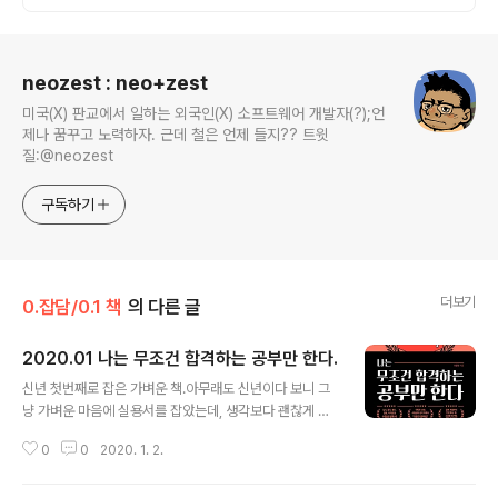
로그 정보
neozest : neo+zest
미국(X) 판교에서 일하는 외국인(X) 소프트웨어 개발자(?);언
제나 꿈꾸고 노력하자. 근데 철은 언제 들지?? 트윗
질:@neozest
구독하기
더보기
0.잡담/0.1 책
의 다른 글
2020.01 나는 무조건 합격하는 공부만 한다.
글 내용
신년 첫번째로 잡은 가벼운 책.아무래도 신년이다 보니 그
냥 가벼운 마음에 실용서를 잡았는데, 생각보다 괜찮게 읽
었다. 사실 구매는 마케팅의 힘이었다. 그냥 다른 책 주문하
0
0
2020. 1. 2.
는데 눈에 보여서 구매를 했었다. 몰랐는데, 저자가 나름 꽤
유명한 유튜버 변호사였다. (https://www.youtube.co