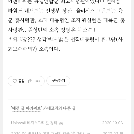
이젠하워는 유럽연합군 최고사령관이었다!!! 윌리엄
하워드 태프트는 전쟁부 장관. 율리시스 그랜트는 육
군 총사령관, 초대 대통령인 조지 워싱턴은 대륙군 총
사령관.. 워싱턴의 소속 정당은 무소속!!
＊휘그당??? 생각보다 많은 전직대통령이 휘그당(사
회보수주의?) 소속이다.
구독하기
공감
'
예전 글 아카이브
' 카테고리의 다른 글
Uninstall 레지스트리 값 정리
2020.10.03
(0)
2020.04 비즈니스 모델 혁신의 역사 (총 2권)
2020.02.18