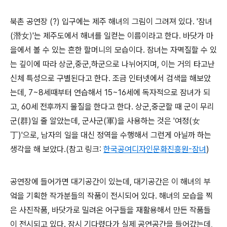
북촌 공연장 (?) 입구에는 제주 해녀의 그림이 그려져 있다. '잠녀
(
潛女)
'는 제주도에서 해녀를 일컫는 이름이라고 한다. 바닷가 마
을에서 볼 수 있는 흔한 할머니의 모습이다. 잠녀는 자멱질할 수 있
는 깊이에 따라 상군,중군,하군으로 나뉘어지며, 이는 거의 타고난
신체 특성으로 구별된다고 한다. 조금 인터넷에서 검색을 해보았
는데, 7~8세때부터 연습해서 15~16세에 독자적으로 잠녀가 되
고, 60세 전후까지 물질을 한다고 한다. 상군,중군할 때 군이 무리
군(群)일 줄 알았는데, 군사군(軍)을 사용하는 것은 '여정(女
丁)'으로, 남자의 일을 대신 정역을 수행해서 그런게 아닐까 하는
생각을 해 보았다.(참고 링크:
한국공여디자인문화진흥원-잠녀
)
공연장에 들어가면 대기공간이 있는데, 대기공간은 이 해녀의 부
엌을 기획한 작가분들의 작품이 전시되어 있다. 해녀의 모습을 찍
은 사진작품, 바닷가로 밀려온 어구들을 재활용해서 만든 작품들
이 전시되고 있다. 잠시 기다렸다가 실제 공연공간을 들어갔는데,