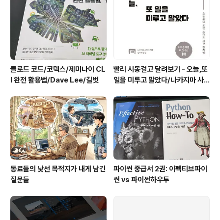
미디어
클로드 코드/코덱스/제미나이 CL
빨리 시동걸고 달려보기 - 오늘,또
I 완전 활용법/Dave Lee/길벗
일을 미루고 말았다/나카지마 사
토시/북클라우드
동료들의 낯선 목적지가 내게 남긴
파이썬 중급서 2권: 이펙티브파이
질문들
썬 vs 파이썬하우투