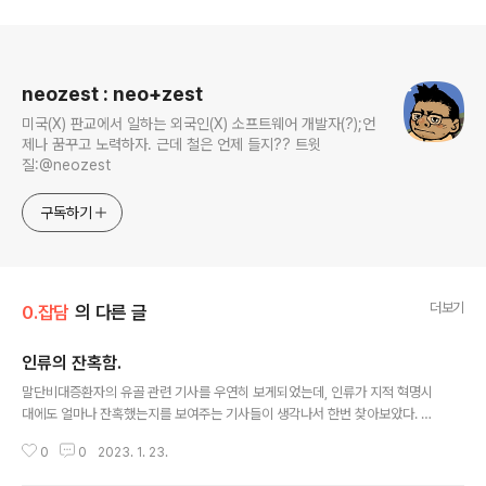
로그 정보
neozest : neo+zest
미국(X) 판교에서 일하는 외국인(X) 소프트웨어 개발자(?);언
제나 꿈꾸고 노력하자. 근데 철은 언제 들지?? 트윗
질:@neozest
구독하기
더보기
0.잡담
의 다른 글
인류의 잔혹함.
글 내용
말단비대증환자의 유골 관련 기사를 우연히 보게되었는데, 인류가 지적 혁명시
대에도 얼마나 잔혹했는지를 보여주는 기사들이 생각나서 한번 찾아보았다. #1.
사르키 바트만, 1789년 남아프리카에서 태어났으나 10대 후반 백인 정찰대에
0
0
2023. 1. 23.
납치되어 영국으로 강제 이주된 이후, 시신이 20세기 후반까지 자연사 박물관
에 전시되었던 흑인 여성. 지금 관점에서 보면 미개하고 잔혹한 사건. https://w