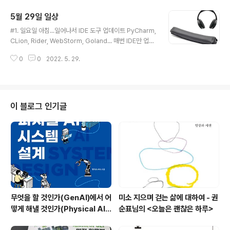
ww.pressian.com/pages/articles/67042 187년간 박물관 박제가 된 그
5월 29일 일상
녀! 도대체 왜? 사르키 바트만이라는 이름의 신상 기록에는 "1789년 태어나 2
글 내용
002년 묻히다"는 특이한 연대기가 들어있다.생물학적으로 그녀는 1815년 사
#1. 일요일 아침...일어나서 IDE 도구 업데이트 PyCharm,
망했다. 하지만 죽어서 땅에 묻히기... www.pressian.c..
CLion, Rider, WebStorm, Goland... 매번 IDE만 업데
이트 하는 것 같다. 좀 더 많은 코드를 읽고 쓰고 싶다. #2.
0
0
2022. 5. 29.
사용하고 있는 헤드폰 부속품들이 낡고 헤져서 바꾸기로
결심. Q35 헤드폰 큐션은 작년쯤 바꾸었는데, 지금보니 헤
드밴드가 낡았길래 가죽제품으로 대체품 신청. 어떤 대체
품은 납땜을 해야 하거나 바느질이 필요했는데, 그냥 조립
만 하면 되도록 나온 것이 있어서 신청 로지텍 G35 이어패
이 블로그 인기글
드도 주문. #3 책만 출판사에서 최근 발간된 책에 대한리
뷰어로 선정됨. YES24 리뷰어 클럽. 국내 저자분이 적은,
희귀 주제에 대한 책이라 살짝 기대중.
무엇을 할 것인가(GenAI)에서 어
미소 지으며 걷는 삶에 대하여 - 권
떻게 해낼 것인가(Physical AI)
순표님의 <오늘은 괜찮은 하루>
로 - 피지컬AI 시스템 설계/한빛